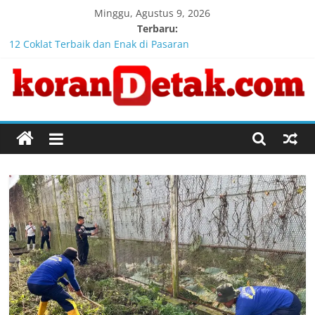
Skip
Minggu, Agustus 9, 2026
to
Terbaru:
content
12 Coklat Terbaik dan Enak di Pasaran
Registrasi Indonesia Sports Summit 2026 Resmi Dibuka, Siap
Hadirkan Pengalaman Beyond the Game
Timnas Indonesia Diharapkan Bangkit Usai Takluk dari
Vietnam di Piala AFF 2026
Koran
Penanganan Kebakaran Gedung Dinas Teknis Masuk Tahap
Akhir, Tak Ada Korban Jiwa
Detak
Kebakaran Gedung Dinas Teknis Abdul Muis Dipadamkan,
Layanan Publik Tetap Berjalan
Menembus
Batas
Waktu