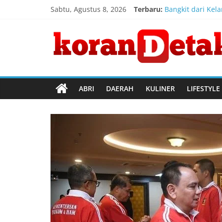
Skip
Sabtu, Agustus 8, 2026
Terbaru:
Bangkit dari Kel
to
Konsulat Jendera
content
Koran
Direktur Jender
Kemenkum Malut 
Kemenkum Malut 
Detak
Menembus
ABRI
DAERAH
KULINER
LIFESTYLE
Batas
Waktu