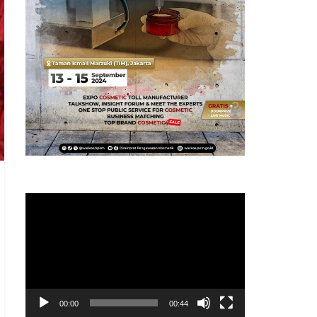
Pemutar
Video
00:00
00:44