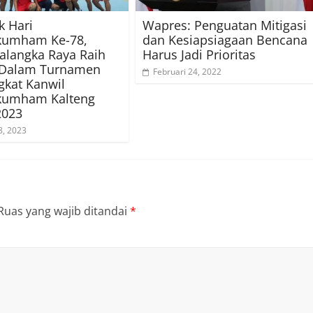
 Hari
Wapres: Penguatan Mitigasi
umham Ke-78,
dan Kesiapsiagaan Bencana
alangka Raya Raih
Harus Jadi Prioritas
3 Dalam Turnamen
Februari 24, 2022
ngkat Kanwil
umham Kalteng
2023
8, 2023
Ruas yang wajib ditandai
*