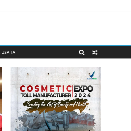
serta Ketahanan Pangan di Lapas Purwokerto
n kemandirian di Lapas Purwokerto
yusunan Produk Hukum Daerah
a BUMD Halteng
A USAHA