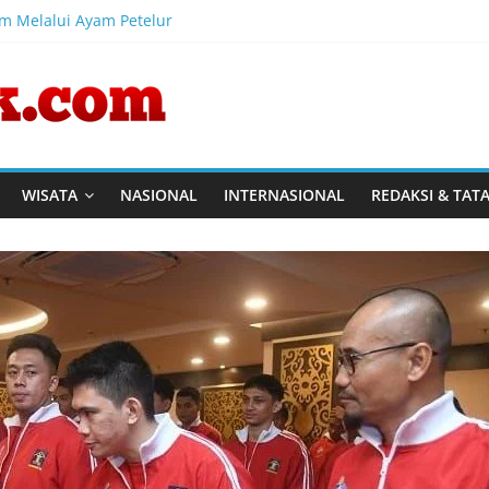
am Melalui Ayam Petelur
l Australia, CV Rajasa Mas, dan IWAPI Tinjau Program Pembinaan 
al Pemasyarakatan tinjau program ketahanan pangan dan pembinaa
Perkuat Kompetensi Perancang melalui Pendalaman Materi Pen
Harmonisasi Rancangan Perbup Pengadaan Barang dan Jasa pad
WISATA
NASIONAL
INTERNASIONAL
REDAKSI & TAT