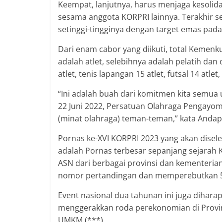
Keempat, lanjutnya, harus menjaga kesolidan
sesama anggota KORPRI lainnya. Terakhir s
setinggi-tingginya dengan target emas pada 
Dari enam cabor yang diikuti, total Keme
adalah atlet, selebihnya adalah pelatih dan o
atlet, tenis lapangan 15 atlet, futsal 14 atlet
“Ini adalah buah dari komitmen kita semu
22 Juni 2022, Persatuan Olahraga Pengayo
(minat olahraga) teman-teman,” kata Andap
Pornas ke-XVI KORPRI 2023 yang akan disele
adalah Pornas terbesar sepanjang sejarah K
ASN dari berbagai provinsi dan kementerian
nomor pertandingan dan memperebutkan 54 
Event nasional dua tahunan ini juga dihar
menggerakkan roda perekonomian di Provin
UMKM.(***)