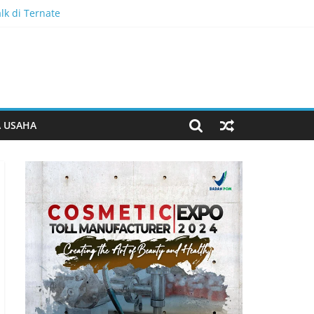
k di Ternate
alk Kementerian Imigrasi dan Pemasyarakatan
 Sambut HUT ke-81 RI
 di Maluku Utara
an Hak Cipta Musik Kini Rp0
A USAHA