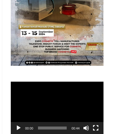
Pemutar
Video
00:00
00:44