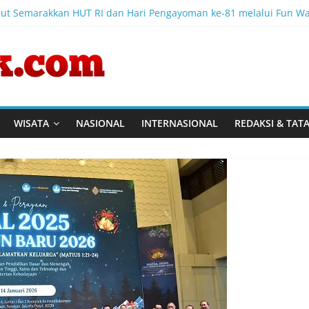
 Semarakkan HUT RI dan Hari Pengayoman ke-81 melalui Fun Wal
-81 RI, Lapas Perempuan Tangerang Ikuti Donor Darah dan Fun W
untuk Negeri, Jajaran Bapas Magelang Gelorakan Aksi Donor Darah
 Layar Percepat Pendirian Perseroan Perorangan bagi Pelaku Usaha
resiasi Pendampingan Layanan Hukum Gratis, Kakanwil: Pencatat
WISATA
NASIONAL
INTERNASIONAL
REDAKSI & TAT