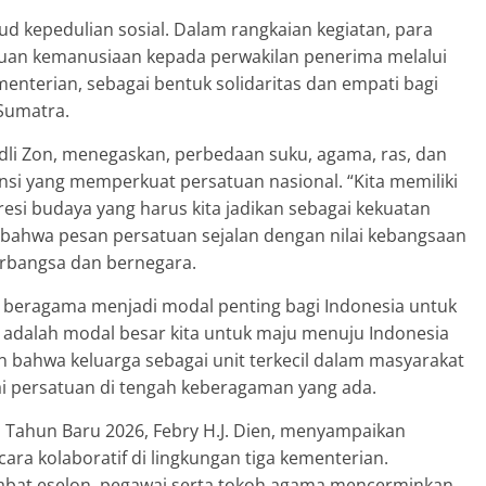
d kepedulian sosial. Dalam rangkaian kegiatan, para
uan kemanusiaan kepada perwakilan penerima melalui
menterian, sebagai bentuk solidaritas dan empati bagi
Sumatra.
adli Zon, menegaskan, perbedaan suku, agama, ras, dan
si yang memperkuat persatuan nasional. “Kita memiliki
esi budaya yang harus kita jadikan sebagai kekuatan
n bahwa pesan persatuan sejalan dengan nilai kebangsaan
rbangsa dan bernegara.
 beragama menjadi modal penting bagi Indonesia untuk
adalah modal besar kita untuk maju menuju Indonesia
n bahwa keluarga sebagai unit terkecil dalam masyarakat
lai persatuan di tengah keberagaman yang ada.
n Tahun Baru 2026, Febry H.J. Dien, menyampaikan
cara kolaboratif di lingkungan tiga kementerian.
ejabat eselon, pegawai serta tokoh agama mencerminkan