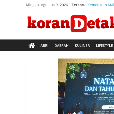
Skip
Minggu, Agustus 9, 2026
Terbaru:
Kemenkum Malut
to
Semarak HUT ke
content
Koran
Setetes Darah 
Inovasi Perahu
Wagub Malut Ap
Detak
Menembus
ABRI
DAERAH
KULINER
LIFESTYLE
Batas
Waktu