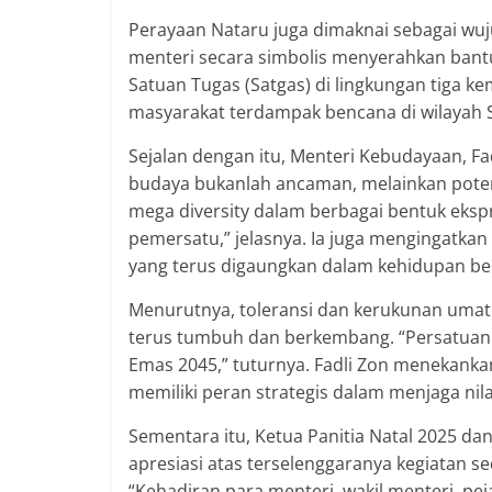
Perayaan Nataru juga dimaknai sebagai wuju
menteri secara simbolis menyerahkan bant
Satuan Tugas (Satgas) di lingkungan tiga ke
masyarakat terdampak bencana di wilayah 
Sejalan dengan itu, Menteri Kebudayaan, F
budaya bukanlah ancaman, melainkan poten
mega diversity dalam berbagai bentuk ekspr
pemersatu,” jelasnya. Ia juga mengingatka
yang terus digaungkan dalam kehidupan be
Menurutnya, toleransi dan kerukunan umat
terus tumbuh dan berkembang. “Persatuan 
Emas 2045,” tuturnya. Fadli Zon menekanka
memiliki peran strategis dalam menjaga ni
Sementara itu, Ketua Panitia Natal 2025 da
apresiasi atas terselenggaranya kegiatan se
“Kehadiran para menteri, wakil menteri, p