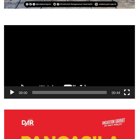
Pemutar
Video
00:00
00:44