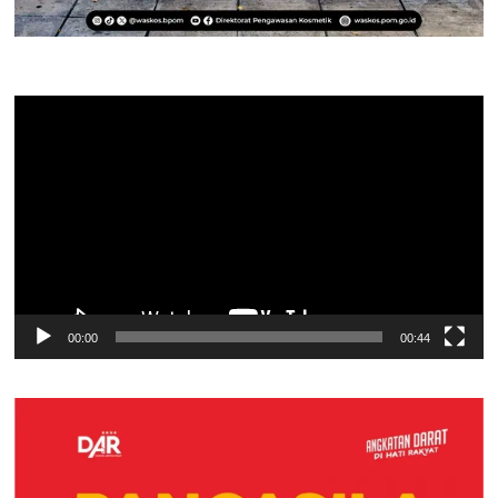
Pemutar
Video
00:00
00:44