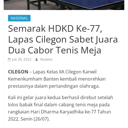
NASIONAL
Semarak HDKD Ke-77,
Lapas Cilegon Sabet Juara
Dua Cabor Tenis Meja
Juli 26, 2022
Redaksi
CILEGON
– Lapas Kelas IIA Cilegon Kanwil
Kemenkumham Banten kembali menorehkan
prestasinya dalam pertandingan olahraga.
Kali ini gelar juara kedua berhasil direbut setelah
lolos babak final dalam cabang tenis meja pada
rangkaian Hari Dharma Karyadhika ke-77 Tahun
2022, Senin (26/07).