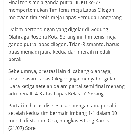
Final tenis meja ganda putra HDKD ke-77
mempertemukan Tim tenis meja Lapas Cilegon
melawan tim tenis meja Lapas Pemuda Tangerang.
Dalam pertandingan yang digelar di Gedung
Olahraga Rosena Kota Serang ini, tim tenis meja
ganda putra lapas cilegon, Trian-Rismanto, harus
puas menjadi juara kedua dan meraih medali
perak.
Sebelumnya, prestasi lain di cabang olahraga,
kesebelasan Lapas Cilegon juga menyabet gelar
juara ketiga setelah dalam partai semi final menang
adu penalti 4-3 atas Lapas Kelas IIA Serang.
Partai ini harus diselesaikan dengan adu penalti
setelah kedua tim bermain imbang 1-1 dalam 90
menit, di Stadion Ona, Rangkas Bitung Kamis
(21/07) Sore.