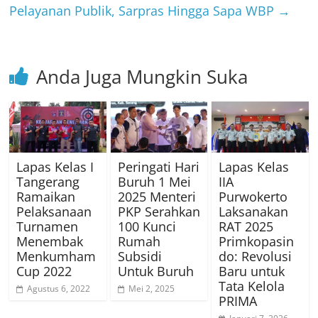
Pelayanan Publik, Sarpras Hingga Sapa WBP
→
Anda Juga Mungkin Suka
Lapas Kelas I
Peringati Hari
Lapas Kelas
Tangerang
Buruh 1 Mei
IIA
Ramaikan
2025 Menteri
Purwokerto
Pelaksanaan
PKP Serahkan
Laksanakan
Turnamen
100 Kunci
RAT 2025
Menembak
Rumah
Primkopasin
Menkumham
Subsidi
do: Revolusi
Cup 2022
Untuk Buruh
Baru untuk
Tata Kelola
Agustus 6, 2022
Mei 2, 2025
PRIMA