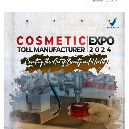
Januari 7, 2026