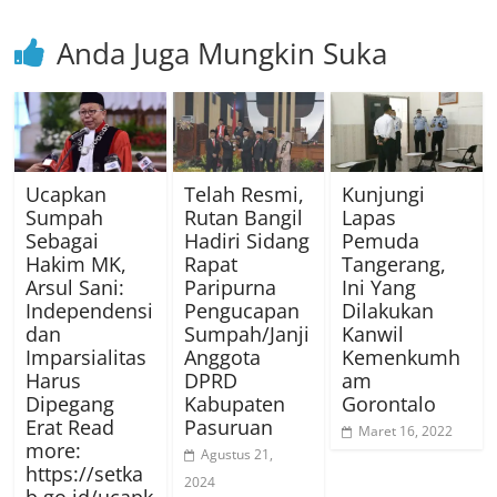
Anda Juga Mungkin Suka
Ucapkan
Telah Resmi,
Kunjungi
Sumpah
Rutan Bangil
Lapas
Sebagai
Hadiri Sidang
Pemuda
Hakim MK,
Rapat
Tangerang,
Arsul Sani:
Paripurna
Ini Yang
Independensi
Pengucapan
Dilakukan
dan
Sumpah/Janji
Kanwil
Imparsialitas
Anggota
Kemenkumh
Harus
DPRD
am
Dipegang
Kabupaten
Gorontalo
Erat Read
Pasuruan
Maret 16, 2022
more:
Agustus 21,
https://setka
2024
b.go.id/ucapk