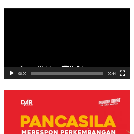
Pemutar
Video
00:00
00:44