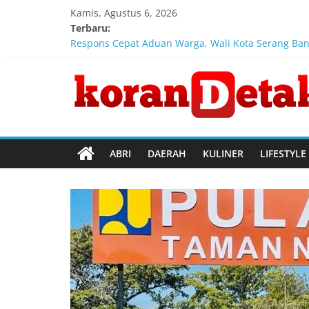
Skip
Kamis, Agustus 6, 2026
to
Terbaru:
content
Respons Cepat Aduan Warga, Wali Kota Serang Ba
Dukung Ekosistem Kendaraan Listrik, Wapres Doron
Koran
Marak Kecelakaan Kapal, Puan Soroti Minimnya Fa
Di Forum Internasional Majelis Persaudaraan Ma
Jokowi Tetap Disambut Hangat di NTT, Ahmad Ali:
Detak
Menembus
ABRI
DAERAH
KULINER
LIFESTYLE
Batas
Waktu