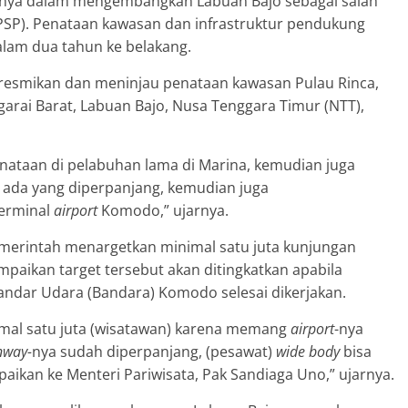
nya dalam mengembangkan Labuan Bajo sebagai salah
(DPSP). Penataan kawasan dan infrastruktur pendukung
dalam dua tahun ke belakang.
eresmikan dan meninjau penataan kawasan Pulau Rinca,
ai Barat, Labuan Bajo, Nusa Tenggara Timur (NTT),
enataan di pelabuhan lama di Marina, kemudian juga
ga ada yang diperpanjang, kemudian juga
erminal
airport
Komodo,” ujarnya.
erintah menargetkan minimal satu juta kunjungan
paikan target tersebut akan ditingkatkan apabila
andar Udara (Bandara) Komodo selesai dikerjakan.
imal satu juta (wisatawan) karena memang
airport
-nya
nway-
nya sudah diperpanjang, (pesawat)
wide body
bisa
mpaikan ke Menteri Pariwisata, Pak Sandiaga Uno,” ujarnya.