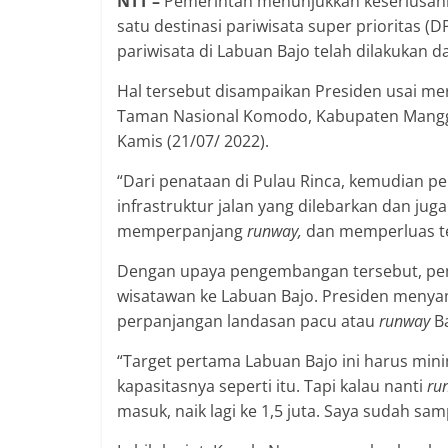
NTT –
Pemerintah menunjukkan keseriusan
satu destinasi pariwisata super prioritas 
pariwisata di Labuan Bajo telah dilakukan 
Hal tersebut disampaikan Presiden usai m
Taman Nasional Komodo, Kabupaten Manggar
Kamis (21/07/ 2022).
“Dari penataan di Pulau Rinca, kemudian p
infrastruktur jalan yang dilebarkan dan ju
memperpanjang
runway,
dan memperluas t
Dengan upaya pengembangan tersebut, pem
wisatawan ke Labuan Bajo. Presiden menyam
perpanjangan landasan pacu atau
runway
B
“Target pertama Labuan Bajo ini harus min
kapasitasnya seperti itu. Tapi kalau nanti
ru
masuk, naik lagi ke 1,5 juta. Saya sudah sa