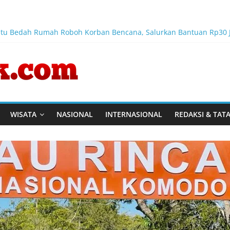
ntu Bedah Rumah Roboh Korban Bencana, Salurkan Bantuan Rp30 
g Link and Match Pendidikan–Industri
ktor Keamanan Transportasi Laut
nusia, Megawati Soekarnoputri Tegaskan Kepemimpinan Perempua
 Karya dan Pengabdiannya Masih Dirasakan Masyarakat
WISATA
NASIONAL
INTERNASIONAL
REDAKSI & TAT