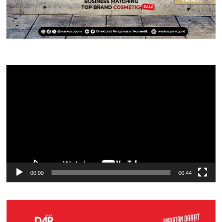
Pemutar
Video
00:00
00:44