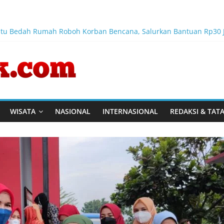
ntu Bedah Rumah Roboh Korban Bencana, Salurkan Bantuan Rp30 
g Link and Match Pendidikan–Industri
ktor Keamanan Transportasi Laut
nusia, Megawati Soekarnoputri Tegaskan Kepemimpinan Perempua
 Karya dan Pengabdiannya Masih Dirasakan Masyarakat
WISATA
NASIONAL
INTERNASIONAL
REDAKSI & TAT