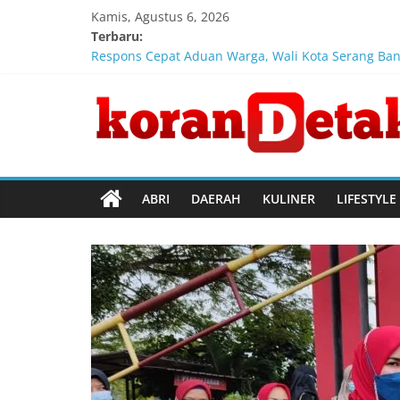
Skip
Kamis, Agustus 6, 2026
to
Terbaru:
content
Respons Cepat Aduan Warga, Wali Kota Serang Ba
Dukung Ekosistem Kendaraan Listrik, Wapres Doron
Koran
Marak Kecelakaan Kapal, Puan Soroti Minimnya Fa
Di Forum Internasional Majelis Persaudaraan Ma
Jokowi Tetap Disambut Hangat di NTT, Ahmad Ali:
Detak
Menembus
ABRI
DAERAH
KULINER
LIFESTYLE
Batas
Waktu