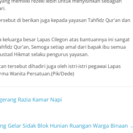
ta yang memiliki rezeki lebih untuk menyisihkan sebagian
ri.
rsebut di berikan juga kepada yayasan Tahfidz Qur’an dan
 keluarga besar Lapas Cilegon atas bantuannya ini sangat
hfidz Qur’an, Semoga setiap amal dari bapak ibu semua
 ustad Hikmat selaku pengurus yayasan.
an tersebut dihadiri juga oleh istri-istri pegawai Lapas
arma Wanita Persatuan.(Pik/Dede)
gerang Razia Kamar Napi
ang Gelar Sidak Blok Hunian Ruangan Warga Binaan