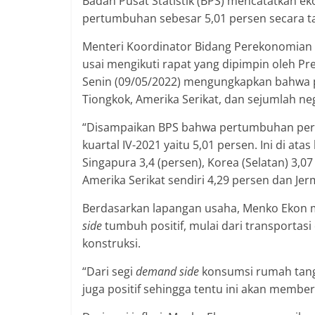
Badan Pusat Statistik (BPS) mencatatkan e
pertumbuhan sebesar 5,01 persen secara 
Menteri Koordinator Bidang Perekonomian 
usai mengikuti rapat yang dipimpin oleh Pres
Senin (09/05/2022) mengungkapkan bahwa 
Tiongkok, Amerika Serikat, dan sejumlah ne
“Disampaikan BPS bahwa pertumbuhan pereko
kuartal IV-2021 yaitu 5,01 persen. Ini di ata
Singapura 3,4 (persen), Korea (Selatan) 3,07
Amerika Serikat sendiri 4,29 persen dan Jerm
Berdasarkan lapangan usaha, Menko Ekon 
side
tumbuh positif, mulai dari transportasi
konstruksi.
“Dari segi
demand side
konsumsi rumah tangg
juga positif sehingga tentu ini akan membe