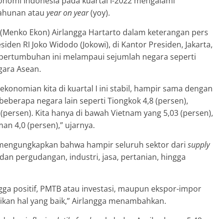
konomi Indonesia pada kuartal I-2022 mengalami
tahunan atau
year on year
(yoy).
(Menko Ekon) Airlangga Hartarto dalam keterangan pers
iden RI Joko Widodo (Jokowi), di Kantor Presiden, Jakarta,
pertumbuhan ini melampaui sejumlah negara seperti
gara Asean.
nomian kita di kuartal I ini stabil, hampir sama dengan
s beberapa negara lain seperti Tiongkok 4,8 (persen),
 (persen). Kita hanya di bawah Vietnam yang 5,03 (persen),
an 4,0 (persen),” ujarnya.
mengungkapkan bahwa hampir seluruh sektor dari
supply
 dan pergudangan, industri, jasa, pertanian, hingga
a positif, PMTB atau investasi, maupun ekspor-impor
rikan hal yang baik,” Airlangga menambahkan.