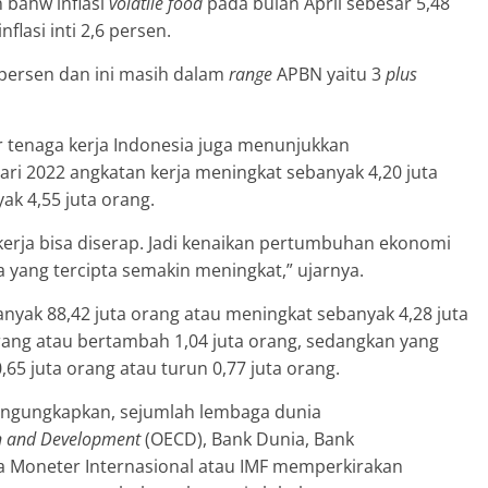
 bahw inflasi
volatile food
pada bulan April sebesar 5,48
nflasi inti 2,6 persen.
47 persen dan ini masih dalam
range
APBN yaitu 3
plus
r tenaga kerja Indonesia juga menunjukkan
ri 2022 angkatan kerja meningkat sebanyak 4,20 juta
k 4,55 juta orang.
kerja bisa diserap. Jadi kenaikan pertumbuhan ekonomi
a yang tercipta semakin meningkat,” ujarnya.
anyak 88,42 juta orang atau meningkat sebanyak 4,28 juta
orang atau bertambah 1,04 juta orang, sedangkan yang
 juta orang atau turun 0,77 juta orang.
engungkapkan, sejumlah lembaga dunia
n and Development
(OECD), Bank Dunia, Bank
Moneter Internasional atau IMF memperkirakan