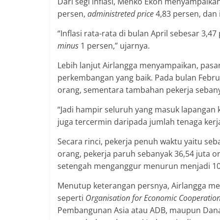
Dari segi inflasi, Menko Ekon menyampaikan
persen,
administreted price
4,83 persen, dan i
“Inflasi rata-rata di bulan April sebesar 3,
minus
1 persen,” ujarnya.
Lebih lanjut Airlangga menyampaikan, pasa
perkembangan yang baik. Pada bulan Februa
orang, sementara tambahan pekerja sebanya
“Jadi hampir seluruh yang masuk lapangan 
juga tercermin daripada jumlah tenaga kerj
Secara rinci, pekerja penuh waktu yaitu seb
orang, pekerja paruh sebanyak 36,54 juta 
setengah menganggur menurun menjadi 10,65
Menutup keterangan persnya, Airlangga m
seperti
Organisation for Economic Cooperatio
Pembangunan Asia atau ADB, maupun Dana 