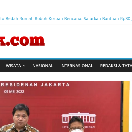
ntu Bedah Rumah Roboh Korban Bencana, Salurkan Bantuan Rp30 
g Link and Match Pendidikan–Industri
ktor Keamanan Transportasi Laut
nusia, Megawati Soekarnoputri Tegaskan Kepemimpinan Perempua
 Karya dan Pengabdiannya Masih Dirasakan Masyarakat
WISATA
NASIONAL
INTERNASIONAL
REDAKSI & TAT