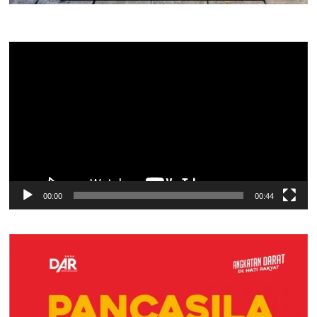
Pemutar
Video
00:00
00:44