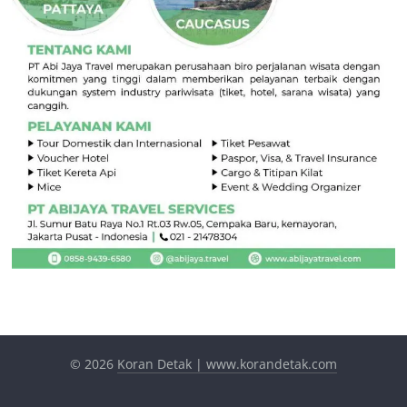
© 2026
Koran Detak | www.korandetak.com