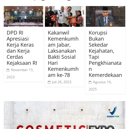
DPD RI
Kakanwil
Korupsi
Apresiasi
Kemenkumh
Bukan
Kerja Keras
am Jabar,
Sekedar
dan Kerja
Laksanakan
Kejahatan,
Cerdas
Bakti Sosial
Tapi
Kejaksaan RI
Hari
Pengkhianata
Kemenkumh
n
November 15,
am ke-78
Kemerdekaan
2023
Juli 26, 2023
Agustus 16,
2025