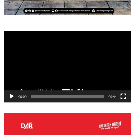
Pemutar
Video
00:00
00:44