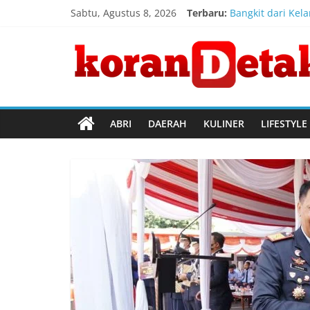
Skip
Sabtu, Agustus 8, 2026
Terbaru:
Bangkit dari Kel
to
Konsulat Jendera
content
Koran
Direktur Jender
Kemenkum Malut 
Kemenkum Malut 
Detak
Menembus
ABRI
DAERAH
KULINER
LIFESTYLE
Batas
Waktu