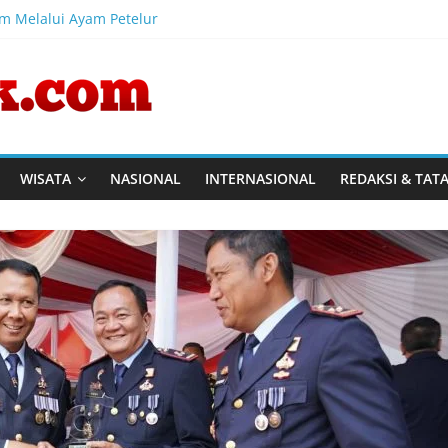
am Melalui Ayam Petelur
l Australia, CV Rajasa Mas, dan IWAPI Tinjau Program Pembinaan 
al Pemasyarakatan tinjau program ketahanan pangan dan pembinaa
Perkuat Kompetensi Perancang melalui Pendalaman Materi Pen
Harmonisasi Rancangan Perbup Pengadaan Barang dan Jasa pad
WISATA
NASIONAL
INTERNASIONAL
REDAKSI & TAT