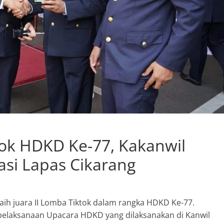
tok HDKD Ke-77, Kakanwil
si Lapas Cikarang
raih juara II Lomba Tiktok dalam rangka HDKD Ke-77.
 pelaksanaan Upacara HDKD yang dilaksanakan di Kanwil