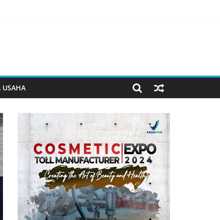
serta Ketahanan Pangan di Lapas Purwokerto
n kemandirian di Lapas Purwokerto
yusunan Produk Hukum Daerah
a BUMD Halteng
A USAHA