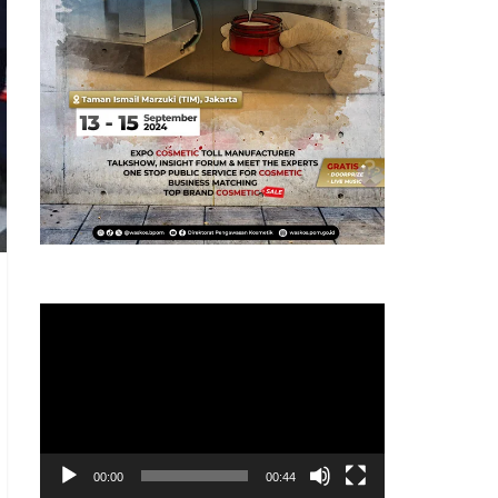
Pemutar
Video
00:00
00:44