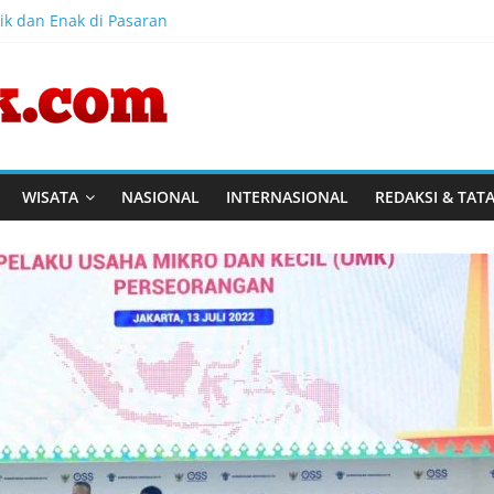
ik dan Enak di Pasaran
onesia Sports Summit 2026 Resmi Dibuka, Siap Hadirkan Pengala
ia Diharapkan Bangkit Usai Takluk dari Vietnam di Piala AFF 2026
akaran Gedung Dinas Teknis Masuk Tahap Akhir, Tak Ada Korban
ng Dinas Teknis Abdul Muis Dipadamkan, Layanan Publik Tetap B
WISATA
NASIONAL
INTERNASIONAL
REDAKSI & TAT