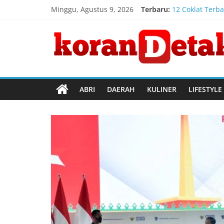
Skip
Minggu, Agustus 9, 2026
Terbaru:
12 Coklat Terba
to
Registrasi Ind
content
Koran
Timnas Indones
Penanganan Keb
Kebakaran Gedu
Detak
Menembus
ABRI
DAERAH
KULINER
LIFESTYLE
Batas
Waktu