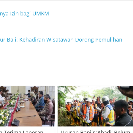
gnya Izin bagi UMKM
nur Bali: Kehadiran Wisatawan Dorong Pemulihan
n Terima Laporan
Urusan Banjir ‘Abadi’ Belum