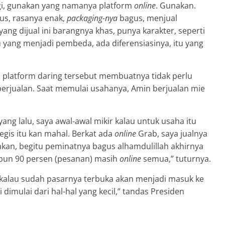
agi, gunakan yang namanya platform
online
. Gunakan.
us, rasanya enak,
packaging-nya
bagus, menjual
 yang dijual ini barangnya khas, punya karakter, seperti
tu yang menjadi pembeda, ada diferensiasinya, itu yang
 platform daring tersebut membuatnya tidak perlu
k berjualan. Saat memulai usahanya, Amin berjualan mie
ng lalu, saya awal-awal mikir kalau untuk usaha itu
gis itu kan mahal. Berkat ada
online
Grab, saya jualnya
rakan, begitu peminatnya bagus alhamdulillah akhirnya
u pun 90 persen (pesanan) masih
online
semua,” tuturnya.
n kalau sudah pasarnya terbuka akan menjadi masuk ke
imulai dari hal-hal yang kecil,” tandas Presiden