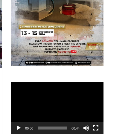
Pemutar
Video
00:00
00:44