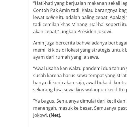
“Hati-hati yang berjualan makanan sekali l
Contoh Pak Amin tadi. Kalau barangnya bag
lewat
online
itu adalah paling cepat. Apalagi
tadi cemilan khas Minang. Hal-hal seperti i
akan cepat,” ungkap Presiden Jokowi.
Amin juga bercerita bahwa adanya berbagai
memiliki kios di lokasi yang strategis untu
ayam dari rumah yang ia sewa.
“Awal usaha kan waktu pandemi dua tahun ya
susah karena harus sewa tempat yang strate
hanya di kontrakan saja, awal buka di kont
sekarang bisa sewa kios walaupun kecil. It
“Ya bagus. Semuanya dimulai dari kecil da
menengah, masuk ke besar. Semuanya pasti d
Jokowi.
(Net).