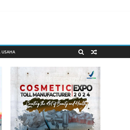
man Beyond the Game
 Jiwa
erjalan
A USAHA