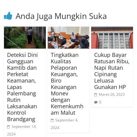
Anda Juga Mungkin Suka
Deteksi Dini
Tingkatkan
Cukup Bayar
Gangguan
Kualitas
Ratusan Ribu,
Kamtib dan
Pelaporan
Napi Rutan
Perketat
Keuangan,
Cipinang
Keamanan,
Biro
Leluasa
Lapas
Keuangan
Gunakan HP
Palembang
Monev
Maret 26, 2023
Rutin
dengan
0
Laksanakan
Kemenkumh
Kontrol
am Malut
Brandgang
September 4,
September 14,
2024
2024