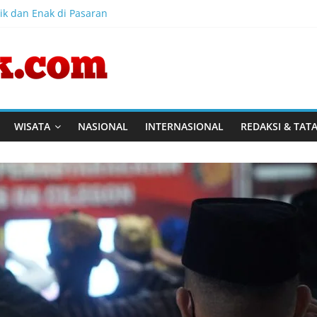
ik dan Enak di Pasaran
onesia Sports Summit 2026 Resmi Dibuka, Siap Hadirkan Pengala
ia Diharapkan Bangkit Usai Takluk dari Vietnam di Piala AFF 2026
akaran Gedung Dinas Teknis Masuk Tahap Akhir, Tak Ada Korban
ng Dinas Teknis Abdul Muis Dipadamkan, Layanan Publik Tetap B
WISATA
NASIONAL
INTERNASIONAL
REDAKSI & TAT