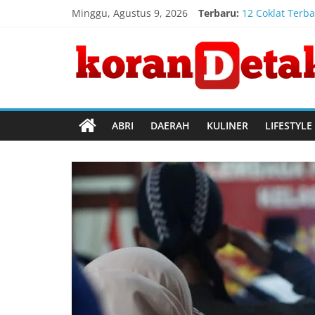
Skip
Minggu, Agustus 9, 2026
Terbaru:
12 Coklat Terba
to
Registrasi Ind
content
Koran
Timnas Indones
Penanganan Keb
Kebakaran Gedu
Detak
Menembus
ABRI
DAERAH
KULINER
LIFESTYLE
Batas
Waktu