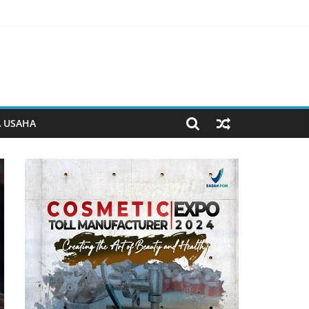
man Beyond the Game
 Jiwa
erjalan
A USAHA