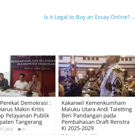
Is it Legal to Buy an Essay Online?
 Perekat Demokrasi :
Kakanwil Kemenkumham
Harus Makin Kritis
Maluku Utara Andi Taletting
p Pelayanan Publik
Beri Pandangan pada
paten Tangerang
Pembahasan Draft Renstra
KI 2025-2029
27, 2022
0