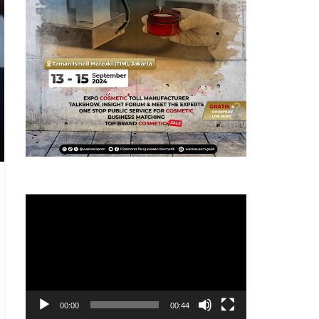
Pemutar
Video
00:00
00:44