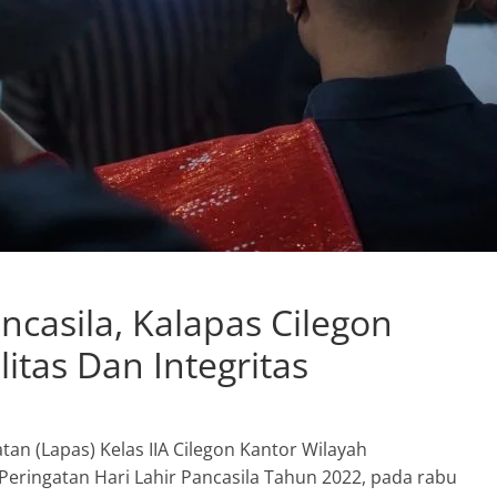
ancasila, Kalapas Cilegon
itas Dan Integritas
(Lapas) Kelas IIA Cilegon Kantor Wilayah
ingatan Hari Lahir Pancasila Tahun 2022, pada rabu