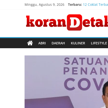
Skip
Minggu, Agustus 9, 2026
Terbaru:
12 Coklat Terba
to
Registrasi Ind
content
Koran
Timnas Indones
Penanganan Keb
Kebakaran Gedu
Detak
Menembus
ABRI
DAERAH
KULINER
LIFESTYLE
Batas
Waktu