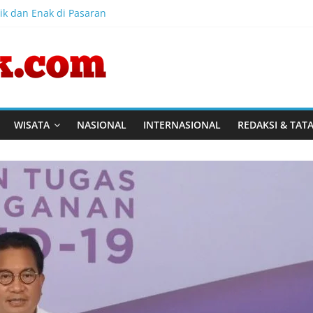
ik dan Enak di Pasaran
onesia Sports Summit 2026 Resmi Dibuka, Siap Hadirkan Pengala
ia Diharapkan Bangkit Usai Takluk dari Vietnam di Piala AFF 2026
akaran Gedung Dinas Teknis Masuk Tahap Akhir, Tak Ada Korban
ng Dinas Teknis Abdul Muis Dipadamkan, Layanan Publik Tetap B
WISATA
NASIONAL
INTERNASIONAL
REDAKSI & TAT