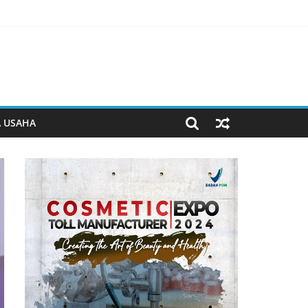
man Beyond the Game
 Jiwa
erjalan
A USAHA