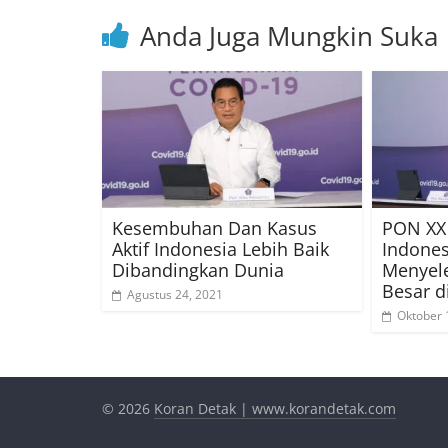
Anda Juga Mungkin Suka
Kesembuhan Dan Kasus
PON XX
Aktif Indonesia Lebih Baik
Indone
Dibandingkan Dunia
Menyel
Besar d
Agustus 24, 2021
Oktober 
© 2026
Koran Detak | www.korandetak.com