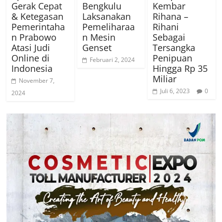
Gerak Cepat
Bengkulu
Kembar
& Ketegasan
Laksanakan
Rihana –
Pemerintaha
Pemeliharaa
Rihani
n Prabowo
n Mesin
Sebagai
Atasi Judi
Genset
Tersangka
Online di
Penipuan
Februari 2, 2024
Indonesia
Hingga Rp 35
Miliar
November 7,
Juli 6, 2023
0
2024