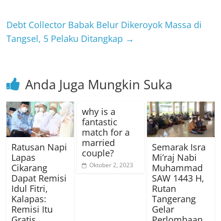
Debt Collector Babak Belur Dikeroyok Massa di
Tangsel, 5 Pelaku Ditangkap
→
Anda Juga Mungkin Suka
why is a
fantastic
match for a
married
Ratusan Napi
Semarak Isra
couple?
Lapas
Mi’raj Nabi
Oktober 2, 2023
Cikarang
Muhammad
Dapat Remisi
SAW 1443 H,
Idul Fitri,
Rutan
Kalapas:
Tangerang
Remisi Itu
Gelar
Gratis,
Perlombaan