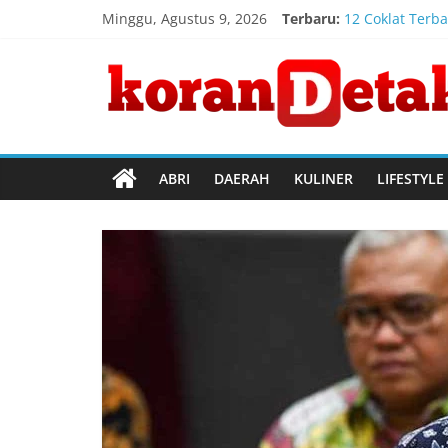
Skip
Minggu, Agustus 9, 2026
Terbaru:
12 Coklat Terba
to
Registrasi Ind
content
Koran
Timnas Indones
Penanganan Keb
Kebakaran Gedu
Detak
Menembus
ABRI
DAERAH
KULINER
LIFESTYLE
Batas
Waktu