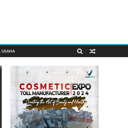
man Beyond the Game
 Jiwa
erjalan
A USAHA