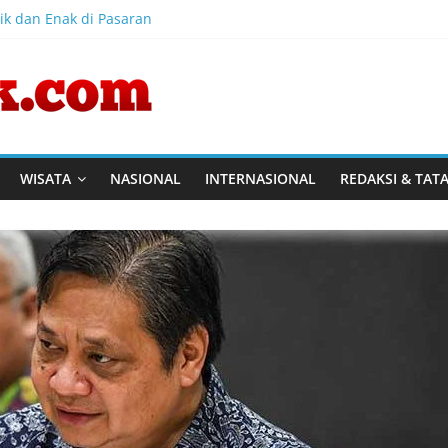
ik dan Enak di Pasaran
onesia Sports Summit 2026 Resmi Dibuka, Siap Hadirkan Pengala
ia Diharapkan Bangkit Usai Takluk dari Vietnam di Piala AFF 2026
akaran Gedung Dinas Teknis Masuk Tahap Akhir, Tak Ada Korban
ng Dinas Teknis Abdul Muis Dipadamkan, Layanan Publik Tetap B
WISATA
NASIONAL
INTERNASIONAL
REDAKSI & TAT