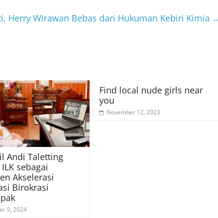
i, Herry Wirawan Bebas dari Hukuman Kebiri Kimia
Find local nude girls near
you
November 12, 2023
l Andi Taletting
ILK sebagai
en Akselerasi
si Birokrasi
pak
r 9, 2024