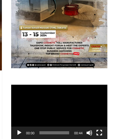
Pemutar
Video
00:00
00:44