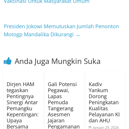
Vaksinasi Untuk Masyarakat Umum
Presiden Jokowi Memutuskan Jumlah Penonton
Motogp Mandalika Dikurangi
→
Anda Juga Mungkin Suka
Dirjen HAM
Gali Potensi
Kadiv
tegaskan
Pegawai,
Yankum
Pentingnya
Lapas
Dorong
Sinergi Antar
Pemuda
Peningkatan
Pemangku
Tangerang
Kualitas
Kepentingan:
Asesmen
Pelayanan KI
Upaya
Jajaran
dan AHU
Bersama
Pengamanan
Januari 29, 2026