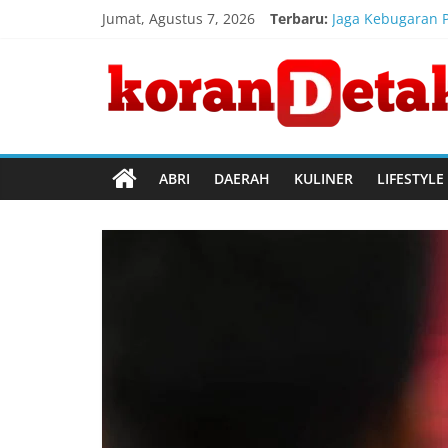
Skip
Jumat, Agustus 7, 2026
Terbaru:
Jaga Kebugaran P
to
Bapas Magelang 
content
Koran
Menhub Apresias
Pemanfaatan Lim
Kelompok 83 KKM
Detak
Menembus
ABRI
DAERAH
KULINER
LIFESTYLE
Batas
Waktu