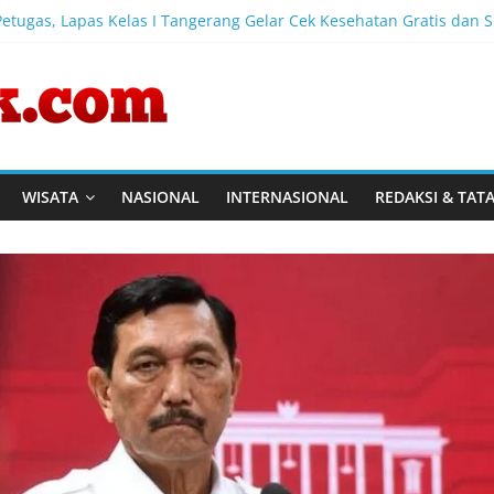
etugas, Lapas Kelas I Tangerang Gelar Cek Kesehatan Gratis dan S
Semarakkan HUT ke-81 Kemerdekaan RI dengan Berbagai Perlom
i Tim SAR Evakuasi Penumpang KM Mutiara Sentosa II dan Pastika
bah Galon Bekas, Lapas Banjar Tanam 200 Pohon Cabai Dukung 
 Universitas Bina Bangsa Pendampingan Pembuatan Spanduk di
WISATA
NASIONAL
INTERNASIONAL
REDAKSI & TAT