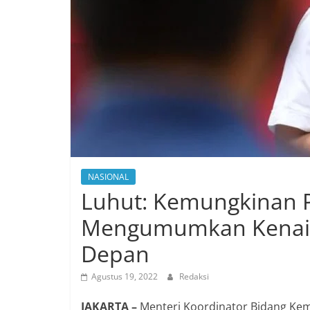
NASIONAL
Luhut: Kemungkinan P
Mengumumkan Kenaik
Depan
Agustus 19, 2022
Redaksi
JAKARTA –
Menteri Koordinator Bidang Kem