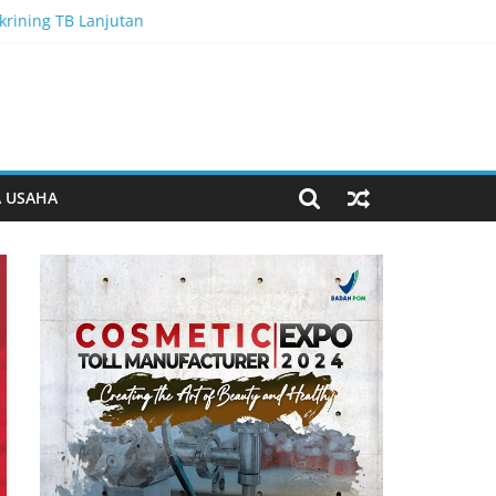
krining TB Lanjutan
baan
n Penanganan Berlanjut
Program Ketahanan Pangan
 Desa Cempaka
A USAHA