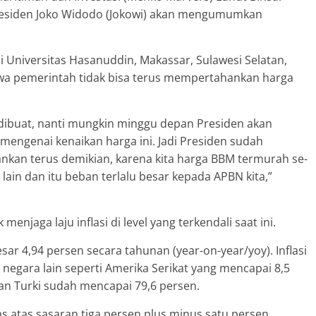
residen Joko Widodo (Jokowi) akan mengumumkan
Universitas Hasanuddin, Makassar, Sulawesi Selatan,
hwa pemerintah tidak bisa terus mempertahankan harga
 dibuat, nanti mungkin minggu depan Presiden akan
ngenai kenaikan harga ini. Jadi Presiden sudah
ankan terus demikian, karena kita harga BBM termurah se-
 lain dan itu beban terlalu besar kepada APBN kita,”
njaga laju inflasi di level yang terkendali saat ini.
besar 4,94 persen secara tahunan (year-on-year/yoy). Inflasi
 negara lain seperti Amerika Serikat yang mencapai 8,5
an Turki sudah mencapai 79,6 persen.
tas atas sasaran tiga persen plus minus satu persen.