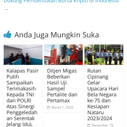
Dukung Pembentukan Bursa Kripto di Indonesia
→
Anda Juga Mungkin Suka
Kalapas Pasir
Ditjen Migas
Rutan
Putih
Beberkan
Cipinang
Sampaikan
Hasil Uji
Gelar
Terimakasih
Sampel
Upacara Hari
Kepada TNI
Pertalite dan
Bela Negara
dan POLRI
Pertamax
ke-75 dan
Atas Sinergi
Kesiapan
Maret 1, 2025
Penggeledah
Nataru
an Serentak
2023/2024
Jelang IduL
Desember 19,