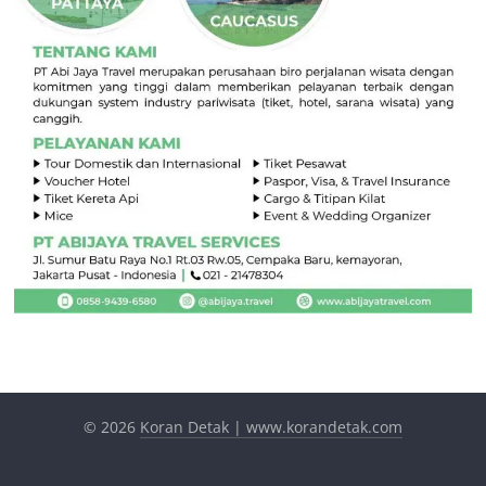
© 2026
Koran Detak | www.korandetak.com