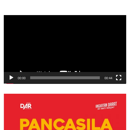
Pemutar
Video
00:00
00:44