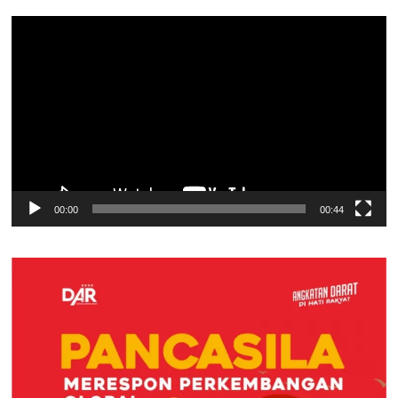
Pemutar
Video
00:00
00:44