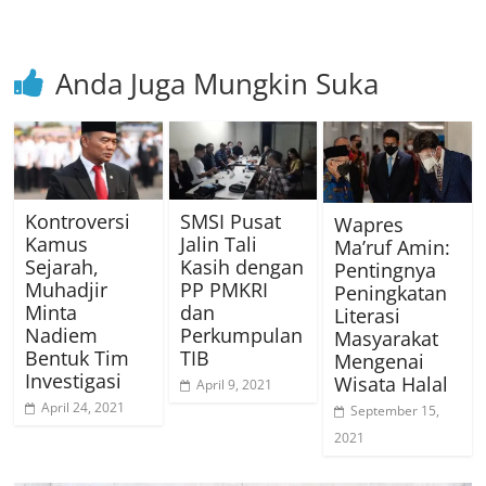
Anda Juga Mungkin Suka
Kontroversi
SMSI Pusat
Wapres
Kamus
Jalin Tali
Ma’ruf Amin:
Sejarah,
Kasih dengan
Pentingnya
Muhadjir
PP PMKRI
Peningkatan
Minta
dan
Literasi
Nadiem
Perkumpulan
Masyarakat
Bentuk Tim
TIB
Mengenai
Investigasi
Wisata Halal
April 9, 2021
April 24, 2021
September 15,
2021