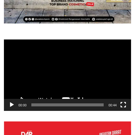
Pemutar
Video
00:00
00:44