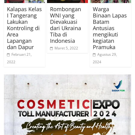
Kalapas Kelas
Rombongan
Warga
I Tangerang
WNI yang
Binaan Lapas
Lakukan
Dievakuasi
Batam
Kontroling di
dari Ukraina
Antusias
Area
Tiba di
mengikuti
Lapangan
Indonesia
kegiatan
dan Dapur
Pramuka
Maret 5, 2022
Februari 21,
Agustus 29,
2022
2024