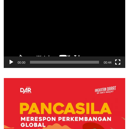
Pemutar
Video
00:00
00:44