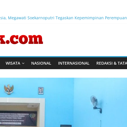
nusia, Megawati Soekarnoputri Tegaskan Kepemimpinan Perempua
ara Pemberian Remisi HUT Kemerdekaan RI ke-81
Berdampak pada Kesejahteraan Masyarakat
g Link and Match Pendidikan–Industri
ktor Keamanan Transportasi Laut
WISATA
NASIONAL
INTERNASIONAL
REDAKSI & TAT