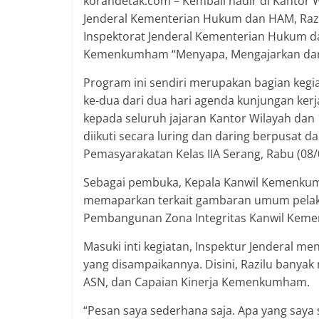
korandetak.com – Kembali hadir di Kantor
Jenderal Kementerian Hukum dan HAM, Razi
Inspektorat Jenderal Kementerian Hukum da
Kemenkumham “Menyapa, Mengajarkan dan
Program ini sendiri merupakan bagian kegia
ke-dua dari dua hari agenda kunjungan kerj
kepada seluruh jajaran Kantor Wilayah da
diikuti secara luring dan daring berpusat d
Pemasyarakatan Kelas IIA Serang, Rabu (08/
Sebagai pembuka, Kepala Kanwil Kemenkum
memaparkan terkait gambaran umum pelaks
Pembangunan Zona Integritas Kanwil Kem
Masuki inti kegiatan, Inspektur Jenderal 
yang disampaikannya. Disini, Razilu bany
ASN, dan Capaian Kinerja Kemenkumham.
“Pesan saya sederhana saja. Apa yang saya