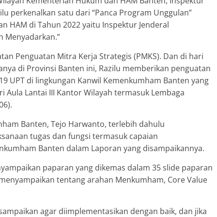
 Wilayah Kementerian Hukum dan HAM Banten, Inspektur
lu perkenalkan satu dari “Panca Program Unggulan”
n HAM di Tahun 2022 yaitu Inspektur Jenderal
 Menyadarkan.”
tan Penguatan Mitra Kerja Strategis (PMKS). Dan di hari
anya di Provinsi Banten ini, Razilu memberikan penguatan
n 19 UPT di lingkungan Kanwil Kemenkumham Banten yang
ari Aula Lantai III Kantor Wilayah termasuk Lembaga
06).
ham Banten, Tejo Harwanto, terlebih dahulu
anaan tugas dan fungsi termasuk capaian
enkumham Banten dalam Laporan yang disampaikannya.
menyampaikan paparan yang dikemas dalam 35 slide paparan
ak menyampaikan tentang arahan Menkumham, Core Value
 sampaikan agar diimplementasikan dengan baik, dan jika