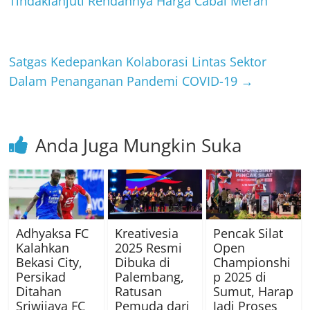
Tindaklanjuti Rendahnya Harga Cabai Merah
Satgas Kedepankan Kolaborasi Lintas Sektor
Dalam Penanganan Pandemi COVID-19
→
Anda Juga Mungkin Suka
Adhyaksa FC
Kreativesia
Pencak Silat
Kalahkan
2025 Resmi
Open
Bekasi City,
Dibuka di
Championshi
Persikad
Palembang,
p 2025 di
Ditahan
Ratusan
Sumut, Harap
Sriwijaya FC
Pemuda dari
Jadi Proses