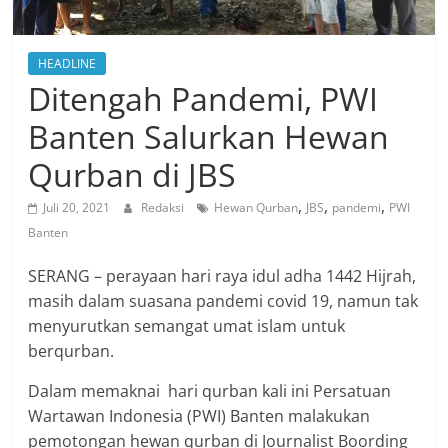
HEADLINE
Ditengah Pandemi, PWI
Banten Salurkan Hewan
Qurban di JBS
,
,
,
Juli 20, 2021
Redaksi
Hewan Qurban
JBS
pandemi
PWI
Banten
SERANG – perayaan hari raya idul adha 1442 Hijrah,
masih dalam suasana pandemi covid 19, namun tak
menyurutkan semangat umat islam untuk
berqurban.
Dalam memaknai hari qurban kali ini Persatuan
Wartawan Indonesia (PWI) Banten malakukan
pemotongan hewan qurban di Journalist Boording