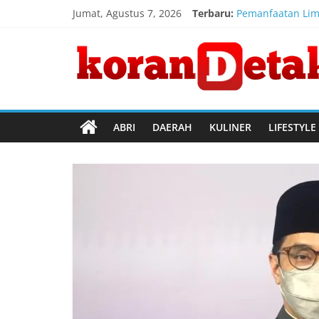
Skip
Jumat, Agustus 7, 2026
Terbaru:
Pemanfaatan Lim
to
Bangkit dari Kel
content
Koran
Kemenkum Malut I
Bapas Magelang 
Menhub Apresias
Detak
Menembus
ABRI
DAERAH
KULINER
LIFESTYLE
Batas
Waktu