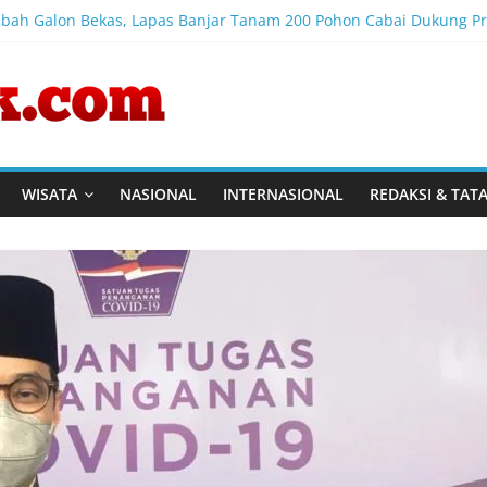
bah Galon Bekas, Lapas Banjar Tanam 200 Pohon Cabai Dukung 
am Melalui Ayam Petelur
kuti ‘Pasti Ada Solusi’, Menkum Dorong Transformasi Digital
Semarakkan HUT ke-81 Kemerdekaan RI dengan Berbagai Perlom
i Tim SAR Evakuasi Penumpang KM Mutiara Sentosa II dan Pastika
WISATA
NASIONAL
INTERNASIONAL
REDAKSI & TAT