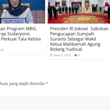
kan Program MBG,
Presiden RI Jokowi Saksikan
rap Sudaryono
Pengucapan Sumpah
erkuat Tata Kelola
Sunarto Sebagai Wakil
Ketua Mahkamah Agung
Bidang Yudisial
2026
April 6, 2023
0
Ruas yang wajib ditandai
*