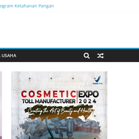
Program Ketahanan Pangan
baan
n Penanganan Berlanjut
A USAHA