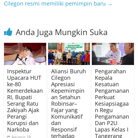
Cilegon resmi memiliki pemimpin baru
→
Anda Juga Mungkin Suka
Inspektur
Aliansi Buruh
Pengarahan
Upacara HUT
Cilegon
Kepala
ke-80
Apresiasi
Kesatuan
Kemerdekaan
Kepemimpin
Pengamanan
RI, Bupati
an Setahun
Perkuat
Serang Ratu
Robinsar–
Kesiapsiagaa
Zakiyah Ajak
Fajar yang
n Regu
Perangi
Komunikatif
Pengamanan
Korupsi dan
dan
Dan P2U
Narkoba
Responsif
Lapas Kelas I
terhadap
Tangerang
Agustus 18,